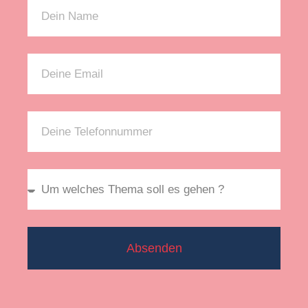
(Gesundheits-)Umstände und den
Versicherungsmarkt analysiere, kann ich
sicherstellen, dass ich im Bedarfsfall gut
abgesichert bin. Die wichtigsten Schritte
umfassen die Dokumentation und Analyse der
Police, die Einholung neuer Informationen und
gegebenenfalls Anpassungen. Ein bewusster
und geplanter Ansatz hilft mir, auch in
schwierigen Zeiten auf der sicheren Seite zu
sein.
Wenn du noch mehr Informationen zu
Versicherungen benötigst, empfehle ich, einen
Blick auf
Vermögensheld
zu werfen, um
Absenden
zusätzliche Einblicke in Vermögensaufbau und
Rentenabsicherung zu erhalten. Es ist nie zu
spät, sich um seine Absicherung zu kümmern –