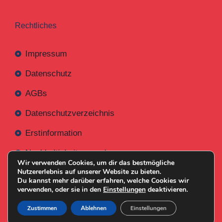
Rechtliches
Impressum
Datenschutz
AGBs
Datenschutzverzeichnis
Erstinformation
Nachhaltigkeitsverordnung
Wir verwenden Cookies, um dir das bestmögliche
Nutzererlebnis auf unserer Website zu bieten.
Du kannst mehr darüber erfahren, welche Cookies wir
verwenden, oder sie in den
Einstellungen
deaktivieren.
Mit
Erstellt NR-Webservices.de
© 2026
Zustimmen
Ablehnen
Einstellungen