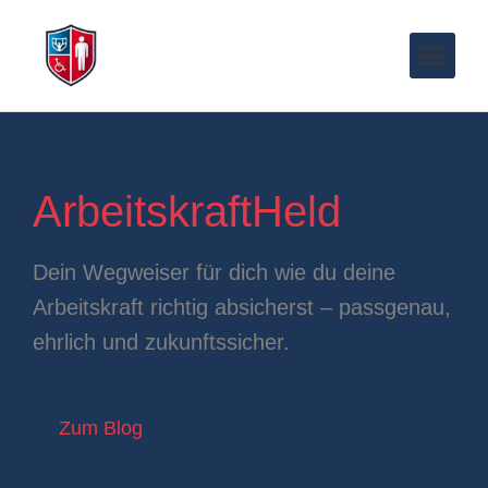
ArbeitskraftHeld
Dein Wegweiser für dich wie du deine
Arbeitskraft richtig absicherst – passgenau,
ehrlich und zukunftssicher.
Zum Blog