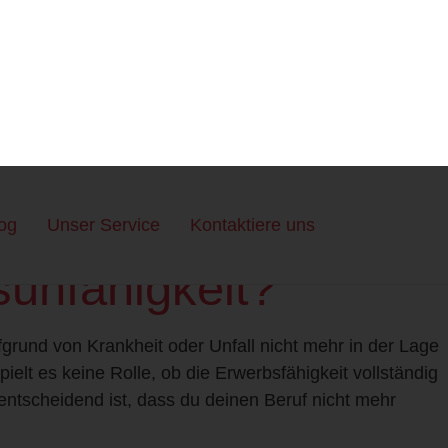
die
keitsversicherung
t eine der wichtigsten Versicherungen, die man
erlust der Erwerbsfähigkeit abzusichern. Statistiken
r im Laufe seines Lebens berufsunfähig wird. Daher ist
t dem Thema auseinanderzusetzen. Was genau versteht
nd wie funktioniert diese Versicherung?
sunfähigkeit?
ufgrund von Krankheit oder Unfall nicht mehr in der Lage
ielt es keine Rolle, ob die Erwerbsfähigkeit vollständig
 entscheidend ist, dass du deinen Beruf nicht mehr