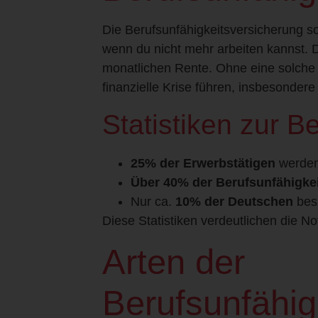
Die Berufsunfähigkeitsversicherung sor
wenn du nicht mehr arbeiten kannst. D
monatlichen Rente. Ohne eine solche
finanzielle Krise führen, insbesonder
Statistiken zur B
25% der Erwerbstätigen
werden
Über 40% der Berufsunfähigkei
Sichere dir 
Nur ca.
10% der Deutschen
besi
persönlic
Diese Statistiken verdeutlichen die N
Arten der
Berufsunfähig