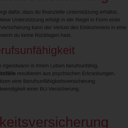
gt dafür, dass du finanzielle Unterstützung erhältst,
iese Unterstützung erfolgt in der Regel in Form einer
 Versicherung kann der Verlust des Einkommens in eine
e wenn du keine Rücklagen hast.
erufsunfähigkeit
Kostenfrei für dich.
 irgendwann in ihrem Leben berufsunfähig.
tsfälle
resultieren aus psychischen Erkrankungen.
jetzt deine individuelle Beratung. Vollkommen k
tzen eine Berufsunfähigkeitsversicherung.
h. Gemeinsam finden wir heraus, welche Absich
otwendigkeit einer BU-Versicherung.
Vorsorgelösung wirklich zu dir passt.
keitsversicherung