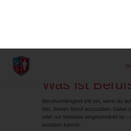
Einleitung in 
Berufsunfähig
Die Berufsunfähigkeitsversicherung is
abschließen kann, um sich gegen den V
zeigen, dass jeder vierte Arbeitnehme
es entscheidend, sich frühzeitig mi
man jedoch unter Berufsunfähigkeit, u
Was ist Beruf
Berufsunfähigkeit tritt ein, wenn du a
bist, deinen Beruf auszuüben. Dabei sp
oder nur teilweise eingeschränkt ist –
ausüben kannst.