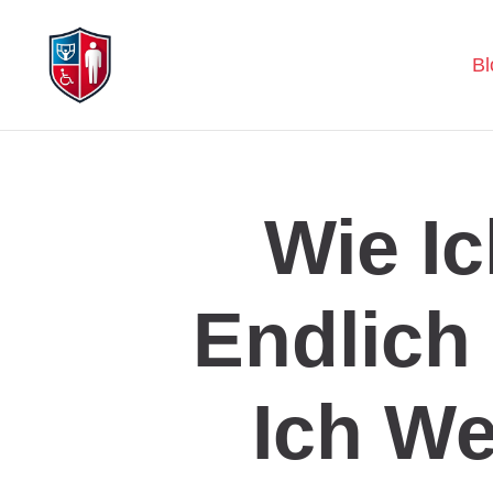
Bl
Wie I
Endlich 
Ich We