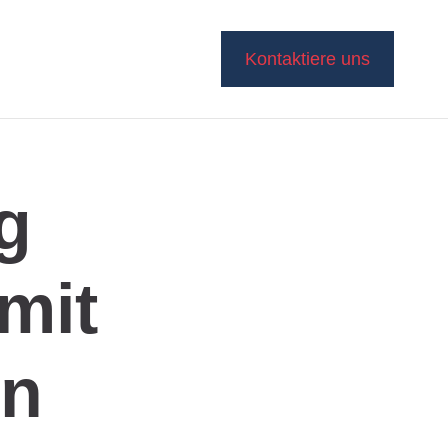
Kontaktiere uns
g
mit
nn