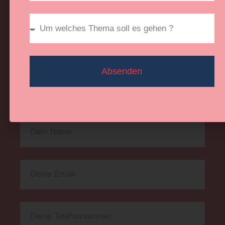
Sichere dir jetzt deine individuelle
Beratung. Vollkommen kostenfrei und
persönlich. Gemeinsam finden wir
Absenden
heraus, welche Absicherung oder
Vorsorgelösung wirklich zu dir passt.