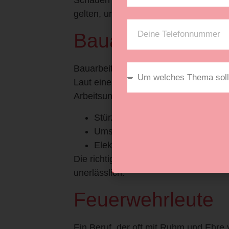
gelten, und beleuchten ihre Gefahren.
Bauarbeiter
Bauarbeiter stehen an der Spitze der R
Laut einer Studie der Deutschen Gese
Arbeitsunfälle im Bauwesen zu verzei
Stürze von Gerüsten oder Däche
Umstürzende Materialien
Elektrische Gefahren
Die richtige Schutzausrüstung und um
unerlässlich.
Feuerwehrleute
Ein Beruf, der oft mit Ruhm und Ehre v