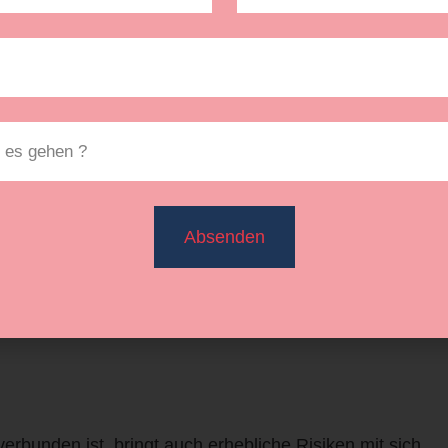
isikoberufe. Die körperlichen Gefahren sind vielfältig.
tzlichen Unfallversicherung (DGUV) sind die meisten
chnen. Die häufigsten Unfallursachen sind:
rn
Absenden
fassende Sicherheitsvorkehrungen sind hier
erbunden ist, bringt auch erhebliche Risiken mit sich.