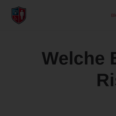
Bl
Welche B
Ri