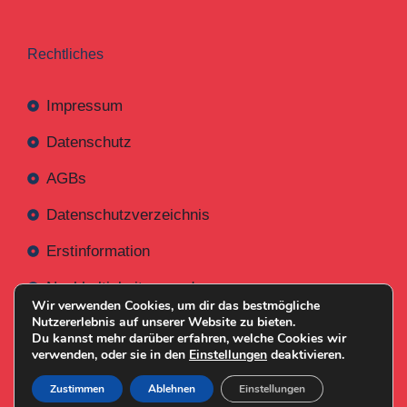
Rechtliches
Impressum
Datenschutz
AGBs
Datenschutzverzeichnis
Erstinformation
Nachhaltigkeitsverordnung
Wir verwenden Cookies, um dir das bestmögliche
Nutzererlebnis auf unserer Website zu bieten.
Du kannst mehr darüber erfahren, welche Cookies wir
verwenden, oder sie in den
Einstellungen
deaktivieren.
Mit
Erstellt NR-Webservices.de
© 2026
Zustimmen
Ablehnen
Einstellungen