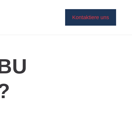
Kontaktiere uns
 BU
t?