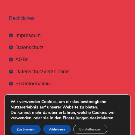
Rechtliches
Impressum
Datenschutz
AGBs
Datenschutzverzeichnis
Erstinformation
Nachhaltigkeitsverordnung
Wir verwenden Cookies, um dir das bestmögliche
Nutzererlebnis auf unserer Website zu bieten.
Du kannst mehr darüber erfahren, welche Cookies wir
verwenden, oder sie in den
Einstellungen
deaktivieren.
Mit
Erstellt NR-Webservices.de
© 2026
Zustimmen
Ablehnen
Einstellungen